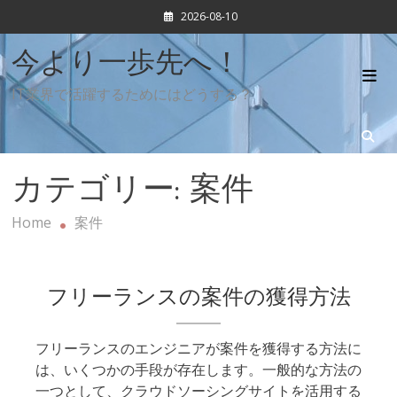
Skip
2026-08-10
to
content
今より一歩先へ！
IT業界で活躍するためにはどうする？
カテゴリー:
案件
Home
案件
フリーランスの案件の獲得方法
フリーランスのエンジニアが案件を獲得する方法に
は、いくつかの手段が存在します。一般的な方法の
一つとして、クラウドソーシングサイトを活用する