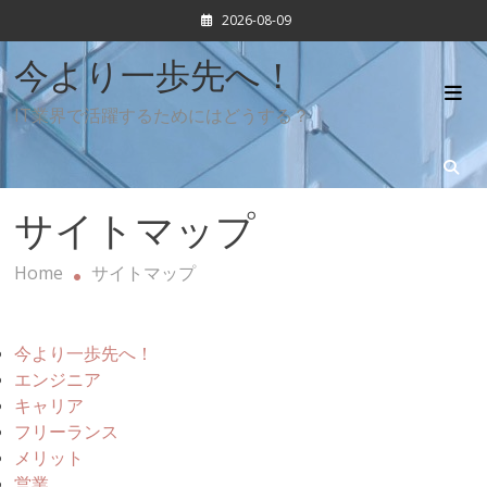
Skip
2026-08-09
to
content
今より一歩先へ！
IT業界で活躍するためにはどうする？
サイトマップ
Home
サイトマップ
今より一歩先へ！
エンジニア
キャリア
フリーランス
メリット
営業