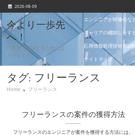
Skip
2026-08-09
to
content
エンジニアが研修会な
今より一歩先
キャリアの棚卸しをす
へ！
応用情報処理技術者試
IT業界で活躍するためには
どうする？
サイトマップ
タグ:
フリーランス
Home
フリーランス
フリーランスの案件の獲得方法
フリーランスのエンジニアが案件を獲得する方法には、