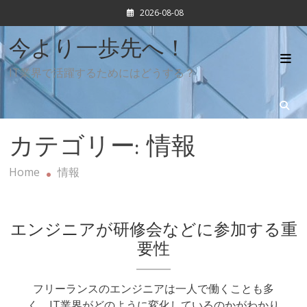
Skip
2026-08-08
to
content
今より一歩先へ！
IT業界で活躍するためにはどうする？
カテゴリー:
情報
Home
情報
エンジニアが研修会などに参加する重
要性
フリーランスのエンジニアは一人で働くことも多
く、IT業界がどのように変化しているのかがわかり