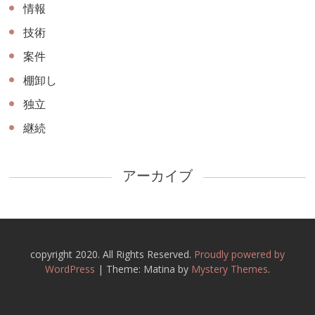
情報
技術
案件
棚卸し
独立
継続
アーカイブ
copyright 2020. All Rights Reserved.
Proudly powered by
WordPress
|
Theme: Matina by
Mystery Themes
.